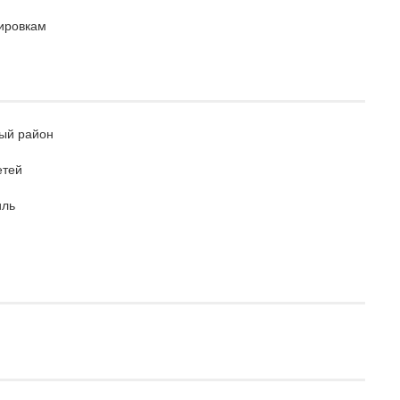
дировкам
ый район
етей
иль